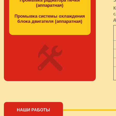
Промывка радиатора печки
З
(аппаратная)
К
с
Промывка системы охлаждения
д
блока двигателя (аппаратная)
НАШИ РАБОТЫ