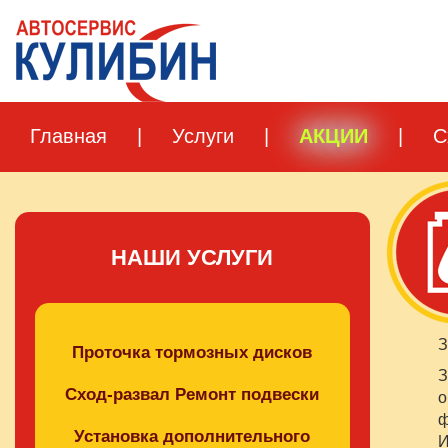
Главная
|
Услуги
|
АКЦИИ
|
С
НАШИ УСЛУГИ
З
Проточка тормозных дисков
З
Сход-развал Ремонт подвески
о
ф
Установка дополнительного
И