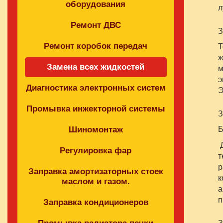
оборудования
л
Ремонт ДВС
З
Ремонт коробок передач
Т
ж
Замена всех жидкостей
м
э
Диагностика электронных систем
Э
Промывка инжекторной системы
З
Шиномонтаж
Д
Регулировка фар
т
р
Заправка амортизаторных стоек
к
маслом и газом.
а
п
Заправка кондиционеров