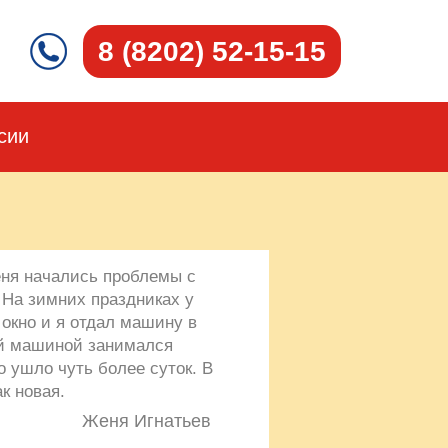
8 (8202) 52-15-15
сии
еня начались проблемы с
На зимних праздниках у
окно и я отдал машину в
ей машиной занимался
о ушло чуть более суток. В
к новая.
Женя Игнатьев