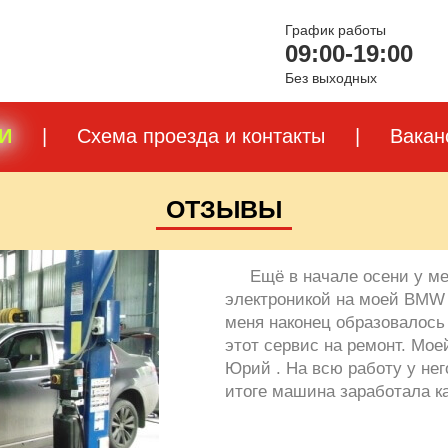
График работы
09:00-19:00
Без выходных
И
|
Схема проезда и контакты
|
Вакан
ОТЗЫВЫ
Ещё в начале осени у м
электроникой на моей BMW 
меня наконец образовалось 
этот сервис на ремонт. Мо
Юрий . На всю работу у нег
итоге машина заработала ка